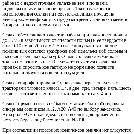
районах с недостаточным увлажнением и почвами,
подверженными ветровой эрозии. Для возможности
использования сеялки на переувлажнённых почвах на
некоторых модификациях предусмотрена установка сменной
батареи катков с пневмокатками.
Сеялка обеспечивает качество работы при влажности почвы
до 25 % (в зависимости от спелости почвы) и её твердости в
слое 0-10 см до 20 кг/см2. На поле допускается наличие
пожнивных остатков (разбросанной измельченной соломы и
высокостебельных культур). Отзывы о сеялке «Омичка»
только положительные. Вы можете связаться с отделом
продаж и спросить контактную информацию хозяйств,
которые пользуются нашей продукцией.
Сеялка гидрофицирована. Одна сеялка агрегатируется с
тракторами тягового класса 1.4, а две, три, четыре, пять, шесть
сеялок – соответственно с тракторами класса 3, 4 и 5.
Сеялка прямого посева «Омичка» может быть оборудована
анкерным сошником А12, А20, А40 по выбору заказчика.
Анкерная «Омичка» идеально подходит для применения
ресурсосберегающей технологии NoTill.
При составлении посевных комплексов омички используются