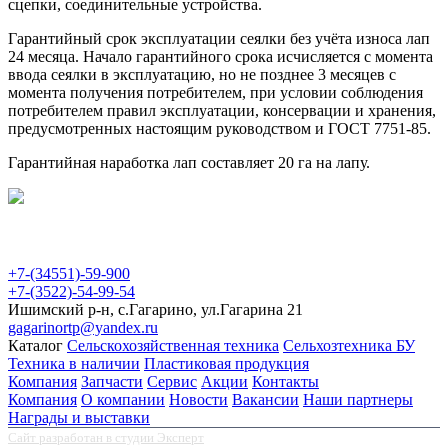
сцепки, соединительные устройства.
Гарантийный срок эксплуатации сеялки без учёта износа лап
24 месяца. Начало гарантийного срока исчисляется с момента
ввода сеялки в эксплуатацию, но не позднее 3 месяцев с
момента получения потребителем, при условии соблюдения
потребителем правил эксплуатации, консервации и хранения,
предусмотренных настоящим руководством и ГОСТ 7751-85.
Гарантийная наработка лап составляет 20 га на лапу.
Акционерное Общество "Гагаринскремтехпред"
+7-(34551)-59-900
+7-(3522)-54-99-54
Ишимский р-н, с.Гагарино, ул.Гагарина 21
gagarinortp@yandex.ru
Каталог
Сельскохозяйственная техника
Сельхозтехника БУ
Техника в наличии
Пластиковая продукция
Компания
Запчасти
Сервис
Акции
Контакты
Компания
О компании
Новости
Вакансии
Наши партнеры
Награды и выставки
Сайт разработан в студии Эксперт