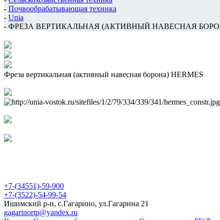
-
Почвообрабатывающая техника
-
Unia
-
ФРЕЗА ВЕРТИКАЛЬНАЯ (АКТИВНЫЙ НАВЕСНАЯ БОРО
Фреза вертикальная (активный навесная борона) HERMES
Акционерное Общество "Гагаринскремтехпред"
+7-(34551)-59-900
+7-(3522)-54-99-54
Ишимский р-н, с.Гагарино, ул.Гагарина 21
gagarinortp@yandex.ru