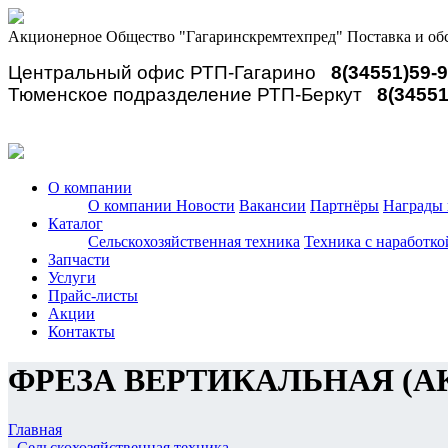
Акционерное Общество "Гагаринскремтехпред"
Поставка и об
Центральный офис РТП-Гагарино
8(34551)59-
Тюменское подразделение РТП-Беркут
8(34551
О компании
О компании
Новости
Вакансии
Партнёры
Награды 
Каталог
Сельскохозяйственная техника
Техника с наработко
Запчасти
Услуги
Прайс-листы
Акции
Контакты
ФРЕЗА ВЕРТИКАЛЬНАЯ (
Главная
-
Сельскохозяйственная техника