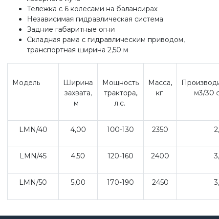
Тележка с 6 колесами на балансирах
Независимая гидравлическая система
Задние габаритные огни
Складная рама с гидравлическим приводом,
транспортная ширина 2,50 м
Модель
Ширина
Мощность
Масса,
Производи
захвата,
трактора,
кг
м3/30 
м
л.с.
LMN/40
4,00
100-130
2350
2
LMN/45
4,50
120-160
2400
3
LMN/50
5,00
170-190
2450
3