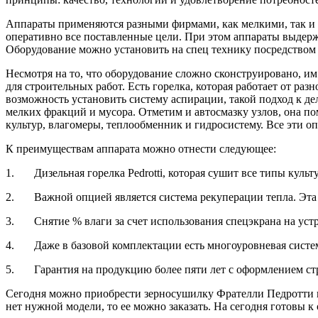
Аппараты применяются разными фирмами, как мелкими, так и к
оперативно все поставленные цели. При этом аппараты выдерж
Оборудование можно установить на спец технику посредством 
Несмотря на то, что оборудование сложно сконструировано, им
для строительных работ. Есть горелка, которая работает от ра
возможность установить систему аспирации, такой подход к де
мелких фракций и мусора. Отметим и автосмазку узлов, она п
культур, влагомеры, теплообменник и гидросистему. Все эти 
К преимуществам аппарата можно отнести следующее:
1. Дизельная горелка Pedrotti, которая сушит все типы культу
2. Важной опцией является система рекуперации тепла. Эта 
3. Снятие % влаги за счет использования спецэкрана на устр
4. Даже в базовой комплектации есть многоуровневая систем
5. Гарантия на продукцию более пяти лет с оформлением ст
Сегодня можно приобрести зерносушилку Фрателли Педротти в 
нет нужной модели, то ее можно заказать. На сегодня готовы к 