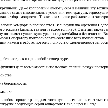
рупными. Даже корпорации имеют у себя в наличии эту технику
ивают самые максимальные условия и температуры, зерносушилк
вала отбора мощности. Также они хорошо работают и от электро
 вполне комфортно пользоваться. Зерносушилка Фрателли Педрот
зного топлива (дизель, газ или твердое топливо). Отметим также
лу позволяет сушить культуры из-под комбайна и без очистки. В
омогает оператору контролировать состояние всех компонентов.
опции нужны в работе, поэтому полностью удовлетворяют запросы
р без настроек и при любой температуре.
функция дает возможность использовать теплый воздух повторно
ойстве.
а безопасности.
раховки.
любом городе страны, для этого нужно всего лишь связаться с 
отгрузке следующие серии аппаратов: Basic, Super и Large.