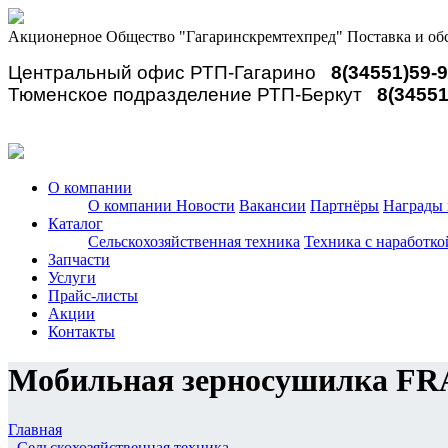
Акционерное Общество "Гагаринскремтехпред"
Поставка и об
Центральный офис РТП-Гагарино
8(34551)59-
Тюменское подразделение РТП-Беркут
8(34551
О компании
О компании
Новости
Вакансии
Партнёры
Награды 
Каталог
Сельскохозяйственная техника
Техника с наработко
Запчасти
Услуги
Прайс-листы
Акции
Контакты
Мобильная зерносушилка F
Главная
-
Сельскохозяйственная техника