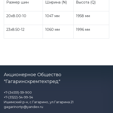
Размер шин
Ширина (N)
Высота (Q)
20x8.00-10
1047 мм
1958 мм
23x8.50-12
1060 мм
1996 мм
Акционерное Общество
"Гагаринскремтехпред"
+7-(34551)-59-900
+7-(3522)-54-99-54
Ишимский р-н, с.Гагарино, ул.Гагарина 21
gagarinortp@yandex.ru