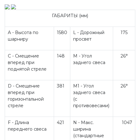
ГАБАРИТЫ (мм)
A - Высота по
1580
L - Дорожный
175
шарниру
просвет
C - Смещение
148
M - Угол
26°
вперед при
заднего свеса
поднятой стреле
D - Смещение
381
M1 - Угол
26°
вперед при
заднего свеса
горизонтальной
(с
стреле
противовесами)
F - Длина
421
N - Макс.
1047
переднего свеса
ширина
(стандартные