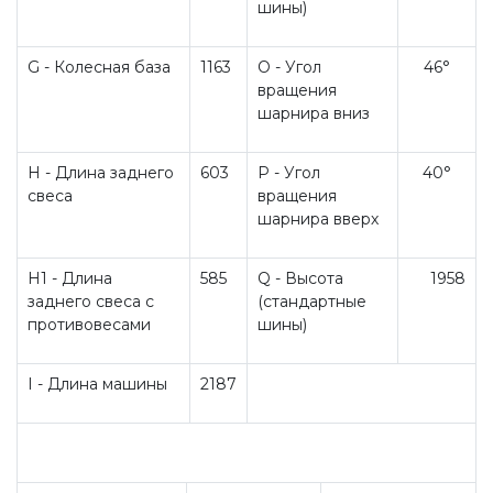
шины)
G - Колесная база
1163
O - Угол
46°
вращения
шарнира вниз
H - Длина заднего
603
P - Угол
40°
свеса
вращения
шарнира вверх
H1 - Длина
585
Q - Высота
1958
заднего свеса с
(стандартные
противовесами
шины)
I - Длина машины
2187