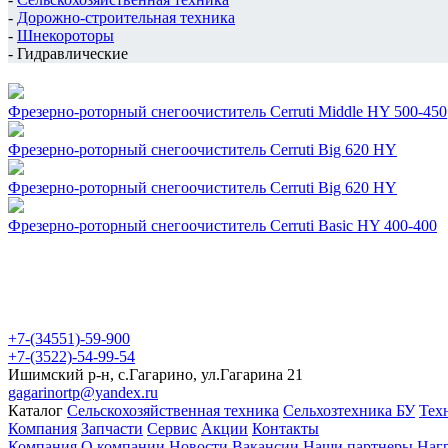
-
Дорожно-строительная техника
-
Шнекороторы
-
Гидравлические
Фрезерно-роторный снегоочиститель Cerruti Middle HY 500-450
Фрезерно-роторный снегоочиститель Cerruti Big 620 HY
Фрезерно-роторный снегоочиститель Cerruti Big 620 HY
Фрезерно-роторный снегоочиститель Cerruti Basic HY 400-400
Акционерное Общество "Гагаринскремтехпред"
+7-(34551)-59-900
+7-(3522)-54-99-54
Ишимский р-н, с.Гагарино, ул.Гагарина 21
gagarinortp@yandex.ru
Каталог
Сельскохозяйственная техника
Сельхозтехника БУ
Тех
Компания
Запчасти
Сервис
Акции
Контакты
Компания
О компании
Новости
Вакансии
Наши партнеры
Наг