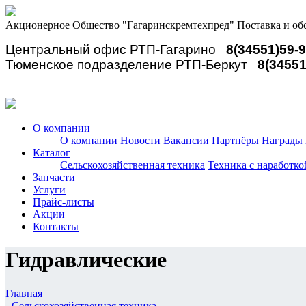
Акционерное Общество "Гагаринскремтехпред"
Поставка и об
Центральный офис РТП-Гагарино
8(34551)59-
Тюменское подразделение РТП-Беркут
8(34551
О компании
О компании
Новости
Вакансии
Партнёры
Награды 
Каталог
Сельскохозяйственная техника
Техника с наработко
Запчасти
Услуги
Прайс-листы
Акции
Контакты
Гидравлические
Главная
-
Сельскохозяйственная техника