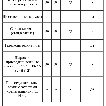
да
да
да
-
винтовой раскосы
Шестеренчатые раскосы
-
-
-
да
Складные тяги
да
да
да
-
(стандартные)
Телескопические тяги
-
-
-
да
Шаровые
присоединительные
да
да
да
-
точки по ГОСТ 10677-
82 (НУ-2)
Присоединительные
точки с захватами
-
-
-
да
«Вальтершайд» под
НУ-2