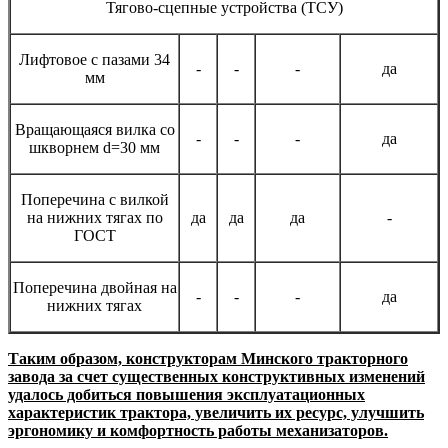
Тягово-сцепные устройства (ТСУ)
Лифтовое с пазами 34
-
-
-
да
мм
Вращающаяся вилка со
-
-
-
да
шкворнем d=30 мм
Поперечина с вилкой
на нижних тягах по
да
да
да
-
ГОСТ
Поперечина двойная на
-
-
-
да
нижних тягах
Таким образом, конструкторам Минского тракторного
завода за счет существенных конструктивных изменений
удалось добиться повышения эксплуатационных
характеристик трактора, увеличить их ресурс, улучшить
эргономику и комфортность работы механизаторов.