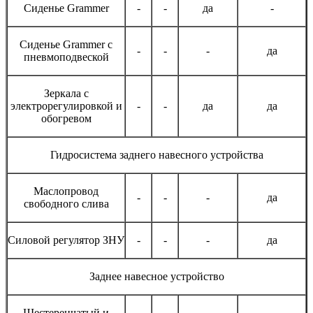
Сиденье Grammer
-
-
да
-
Сиденье Grammer с
-
-
-
да
пневмоподвеской
Зеркала с
электрорегулировкой и
-
-
да
да
обогревом
Гидросистема заднего навесного устройства
Маслопровод
-
-
-
да
свободного слива
Силовой регулятор ЗНУ
-
-
-
да
Заднее навесное устройство
Шестеренчатый и